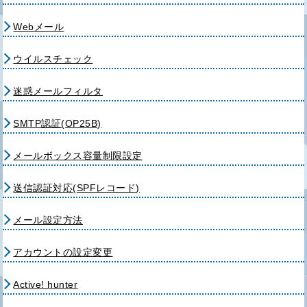
Webメール
ウイルスチェック
迷惑メールフィルタ
SMTP認証(OP25B)
メールボックス容量制限設定
送信認証対応(SPFレコード)
メール設定方法
アカウントの設定変更
Active! hunter